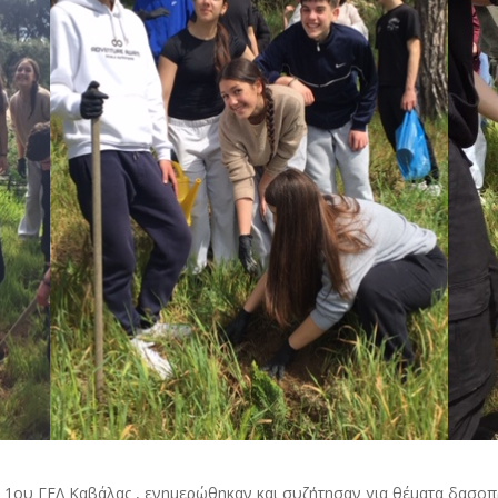
ου 1ου ΓΕΛ Καβάλας , ενημερώθηκαν και συζήτησαν για θέματα δασο