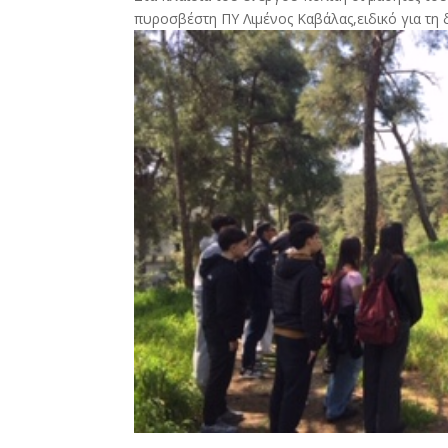
πυροσβέστη ΠΥ Λιμένος Καβάλας,ειδικό για τη δ