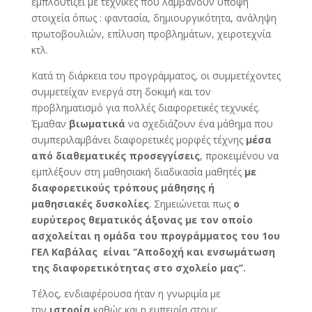
εμπλουτίζει με τεχνικές που λαμβάνουν υπόψη
στοιχεία όπως : φαντασία, δημιουργικότητα, ανάληψη
πρωτοβουλιών, επίλυση προβλημάτων, χειροτεχνία
κτλ.
Κατά τη διάρκεια του προγράμματος, οι συμμετέχοντες
συμμετείχαν ενεργά στη δοκιμή και τον
προβληματισμό για πολλές διαφορετικές τεχνικές.
Έμαθαν
βιωματικά
να σχεδιάζουν ένα μάθημα που
συμπεριλαμβάνει διαφορετικές μορφές τέχνης
μέσα
από διαθεματικές προσεγγίσεις
, προκειμένου να
εμπλέξουν στη μαθησιακή διαδικασία μαθητές
με
διαφορετικούς τρόπους μάθησης
ή
μαθησιακές
δυσκολίες
. Σημειώνεται πως
ο
ευρύτερος θεματικός άξονας με τον οποίο
ασχολείται η ομάδα του προγράμματος του 1ου
ΓΕΛ Καβάλας είναι ‘’Αποδοχή και ενσωμάτωση
της διαφορετικότητας στο σχολείο μας’’.
Τέλος, ενδιαφέρουσα ήταν η γνωριμία με
την
ιστορία
καθώς και η εμπειρία στους