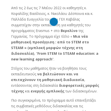
Από τις 2 έως τις 7 Μαΐου 2022 οι καθηγητές κ.
Κεφαλίδης Βασίλειος, κ. Νικολάου Δέσποινα και κ.
Παλλάδα Ευαγγελία του 1ου ΓΕΛ Καβάλας
συμμετείχαν στην εκπαίδευση για καθηγητές του
προγράμματος Erasmus + στο
Βερολίνο
της
Γερμανίας. Το πρόγραμμα είχε τίτλο «
Μια νέα
μαθησιακή προσέγγιση : από το STEM στο
STEAM » (εμπλοκή μορφών τέχνης στη
διδασκαλία)
, “
From STEM to STEAM education: a
new learning approach
”.
Στόχος του μαθήματος ήταν να βοηθήσει τους
εκπαιδευτικούς
να βελτιώσουν και να
επιταχύνουν
τη μαθησιακή διαδικασία
,
εντάσσοντας στη διδασκαλία
διαφορετικές μορφές
τέχνης
και
ενεργής εμπλοκής
των διδασκομένων.
Πιο συγκεκριμένα, το πρόγραμμα αυτό επανεξετάζει
τις συμβατικές μεθόδους διδασκαλίας και τις