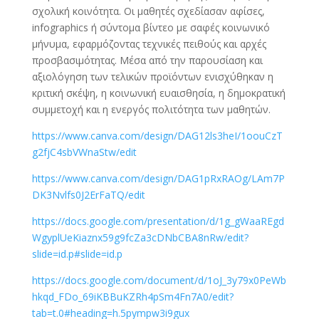
σχολική κοινότητα. Οι μαθητές σχεδίασαν αφίσες,
infographics ή σύντομα βίντεο με σαφές κοινωνικό
μήνυμα, εφαρμόζοντας τεχνικές πειθούς και αρχές
προσβασιμότητας. Μέσα από την παρουσίαση και
αξιολόγηση των τελικών προϊόντων ενισχύθηκαν η
κριτική σκέψη, η κοινωνική ευαισθησία, η δημοκρατική
συμμετοχή και η ενεργός πολιτότητα των μαθητών.
https://www.canva.com/design/DAG12ls3heI/1oouCzT
g2fjC4sbVWnaStw/edit
https://www.canva.com/design/DAG1pRxRAOg/LAm7P
DK3Nvlfs0J2ErFaTQ/edit
https://docs.google.com/presentation/d/1g_gWaaREgd
WgyplUeKiaznx59g9fcZa3cDNbCBA8nRw/edit?
slide=id.p#slide=id.p
https://docs.google.com/document/d/1oJ_3y79x0PeWb
hkqd_FDo_69iKBBuKZRh4pSm4Fn7A0/edit?
tab=t.0#heading=h.5pympw3i9gux