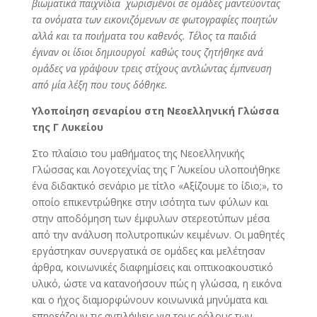
βιωματικά παιχνίδια χωρισμένοι σε ομάδες μαντεύοντας
τα ονόματα των εικονιζόμενων σε φωτογραφίες ποιητών
αλλά και τα ποιήματα του καθενός. Τέλος τα παιδιά
έγιναν οι ίδιοι δημιουργοί καθώς τους ζητήθηκε ανά
ομάδες να γράψουν τρεις στίχους αντλώντας έμπνευση
από μία λέξη που τους δόθηκε.
Υλοποίηση σεναρίου στη Νεοελληνική Γλώσσα
της Γ Λυκείου
Στο πλαίσιο του μαθήματος της Νεοελληνικής
Γλώσσας και Λογοτεχνίας της Γ΄ Λυκείου υλοποιήθηκε
ένα διδακτικό σενάριο με τίτλο «Αξίζουμε το ίδιο;», το
οποίο επικεντρώθηκε στην ισότητα των φύλων και
στην αποδόμηση των έμφυλων στερεοτύπων μέσα
από την ανάλυση πολυτροπικών κειμένων. Οι μαθητές
εργάστηκαν συνεργατικά σε ομάδες και μελέτησαν
άρθρα, κοινωνικές διαφημίσεις και οπτικοακουστικό
υλικό, ώστε να κατανοήσουν πώς η γλώσσα, η εικόνα
και ο ήχος διαμορφώνουν κοινωνικά μηνύματα και
επηρεάζουν τις αντιλήψεις για τους ρόλους των