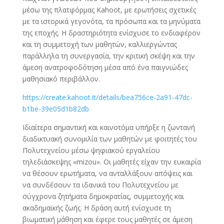
μέσω της πλατφόρμας Kahoot, με ερωτήσεις σχετικές
με τα ιστορικά γεγονότα, τα πρόσωπα και τα μηνύματα
της εποχής. Η δραστηριότητα ενίσχυσε το ενδιαφέρον
και τη συμμετοχή των μαθητών, καλλιεργώντας
παράλληλα τη συνεργασία, την κριτική σκέψη και την
άμεση ανατροφοδότηση μέσα από ένα παιγνιώδες
μαθησιακό περιβάλλον.
https://create.kahoot.it/details/bea756ce-2a91-47dc-
b1be-39e05d1b82db
Ιδιαίτερα σημαντική και καινοτόμα υπήρξε η ζωντανή
διαδικτυακή συνομιλία των μαθητών με φοιτητές του
Πολυτεχνείου μέσω ψηφιακού εργαλείου
τηλεδιάσκεψης «mizou». Οι μαθητές είχαν την ευκαιρία
να θέσουν ερωτήματα, να ανταλλάξουν απόψεις και
να συνδέσουν τα ιδανικά του Πολυτεχνείου με
σύγχρονα ζητήματα δημοκρατίας, συμμετοχής και
ακαδημαϊκής ζωής. Η δράση αυτή ενίσχυσε τη
βιωματική μάθηση και έφερε τους μαθητές σε άμεση