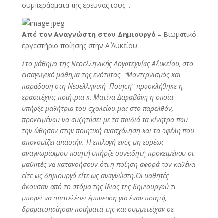
συμπεράσματα της έρευνάς τους .
Από τον Αναγνώστη στον Δημιουργό
– Βιωματικό
εργαστήριο ποίησης στην Α΄ Λυκείου
Στο μάθημα της Νεοελληνικής Λογοτεχνίας Α΄λυκείου, στο
εισαγωγικό μάθημα της ενότητας “Μοντερνισμός και
παράδοση στη Νεοελληνική Ποίηση” προσκλήθηκε η
ερασιτέχνις ποιήτρια κ. Ματίνα Δαραβάνη η οποία
υπήρξε μαθήτρια του σχολείου μας στο παρελθόν,
προκειμένου να συζητήσει με τα παιδιά τα κίνητρα που
την ώθησαν στην ποιητική ενασχόληση και τα οφέλη που
αποκομίζει απ΄αυτήν. Η επιλογή ενός μη ευρέως
αναγνωρίσιμου ποιητή υπήρξε συνειδητή προκειμένου οι
μαθητές να κατανοήσουν ότι η ποίηση αφορά τον καθένα
είτε ως δημιουργό είτε ως αναγνώστη.Οι μαθητές
άκουσαν από το στόμα της ίδιας της δημιουργού τι
μπορεί να αποτελέσει έμπνευση για έναν ποιητή,
δραματοποίησαν ποιήματά της και συμμετείχαν σε