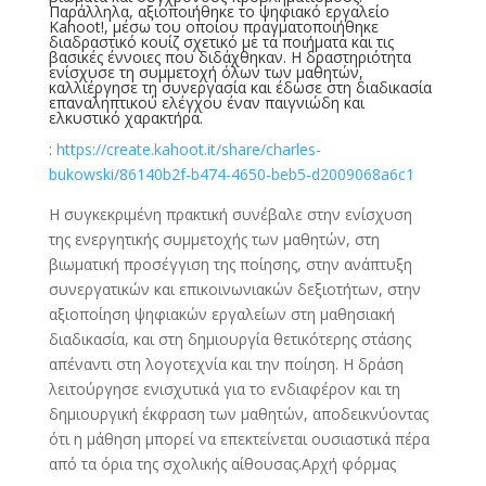
Παράλληλα, αξιοποιήθηκε το ψηφιακό εργαλείο
Kahoot!, μέσω του οποίου πραγματοποιήθηκε
διαδραστικό κουίζ σχετικό με τα ποιήματα και τις
βασικές έννοιες που διδάχθηκαν. Η δραστηριότητα
ενίσχυσε τη συμμετοχή όλων των μαθητών,
καλλιέργησε τη συνεργασία και έδωσε στη διαδικασία
επαναληπτικού ελέγχου έναν παιγνιώδη και
ελκυστικό χαρακτήρα.
:
https://create.kahoot.it/share/charles-
bukowski/86140b2f-b474-4650-beb5-d2009068a6c1
Η συγκεκριμένη πρακτική συνέβαλε στην ενίσχυση
της ενεργητικής συμμετοχής των μαθητών, στη
βιωματική προσέγγιση της ποίησης, στην ανάπτυξη
συνεργατικών και επικοινωνιακών δεξιοτήτων, στην
αξιοποίηση ψηφιακών εργαλείων στη μαθησιακή
διαδικασία, και στη δημιουργία θετικότερης στάσης
απέναντι στη λογοτεχνία και την ποίηση. Η δράση
λειτούργησε ενισχυτικά για το ενδιαφέρον και τη
δημιουργική έκφραση των μαθητών, αποδεικνύοντας
ότι η μάθηση μπορεί να επεκτείνεται ουσιαστικά πέρα
από τα όρια της σχολικής αίθουσας.Αρχή φόρμας