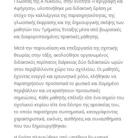
Γλώσσας της Α΄ Λυκείου, στην ενότητα «Περιγραφή και
Αφήγηση», υλοποιήθηκε μια διδακτική δράση με
στόχο την καλλιέργεια της παρατηρητικότητας, της
γλωσσικής έκφρασης και της δημιουργικής σκέψης των
μαθητών του Τμήματος Ένταξης μέσα από βιωματικές
και διαφοροποιημένες πρακτικές μάθησης.
Μετά την παρουσίαση και επεξεργασία της σχετικής
θεωρίας στην τάξη, ακολούθησε οργανωμένος
διδακτικός περίπατος διάρκειας δύο διδακτικών ωρών
στον περιβάλλοντα χώρο του σχολείου. Οι μαθητές,
έχοντας ενεργό και ερευνητικό ρόλο, κλήθηκαν να
παρατηρήσουν προσεκτικά το φυσικό και δομημένο
περιβάλλον και να κρατήσουν προσωπικές
σημειώσεις. Κάθε μαθητής επέλεξε είτε ένα σημείο του
σχολικού κτιρίου είτε ένα δέντρο της αρεσκείας του,
το οποίο παρατήρησε συστηματικά, καταγράφοντας
χαρακτηριστικά, εικόνες, αισθήσεις και συναισθήματα
που του δημιουργήθηκαν.
Η δράση πλαισιώθηκε από υπαίθρια βιωματική