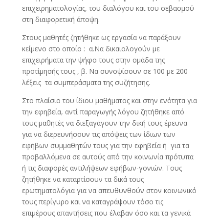
επιχειρηματολογίας, του διαλόγου και του σεβασμού
στη διαφορετική άποψη.
Στους μαθητές ζητήθηκε ως εργασία να παράξουν
κείμενο στο οποίο : α.Να δικαιολογούν με
επιχειρήματα την ψήφο τους στην ομάδα της
προτίμησής τους , β. Να συνοψίσουν σε 100 με 200
λέξεις τα συμπεράσματα της συζήτησης.
Στο πλαίσιο του ίδιου μαθήματος και στην ενότητα για
την εφηβεία, αντί παραγωγής λόγου ζητήθηκε από
τους μαθητές να διεξαγάγουν την δική τους έρευνα
για να διερευνήσουν τις απόψεις των ίδιων των
εφήβων συμμαθητών τους για την εφηβεία ή για τα
προβαλλόμενα σε αυτούς από την κοινωνία πρότυπα
ή τις διαφορές αντιλήψεων εφήβων-γονιών. Τους
ζητήθηκε να καταρτίσουν τα δικά τους
ερωτηματολόγια για να απευθυνθούν στον κοινωνικό
τους περίγυρο και να καταγράψουν τόσο τις
επιμέρους απαντήσεις που έλαβαν όσο και τα γενικά