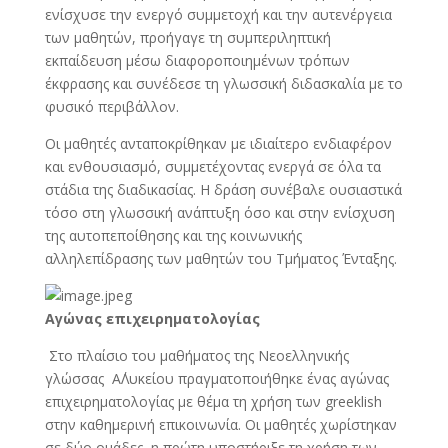
ενίσχυσε την ενεργό συμμετοχή και την αυτενέργεια
των μαθητών, προήγαγε τη συμπεριληπτική
εκπαίδευση μέσω διαφοροποιημένων τρόπων
έκφρασης και συνέδεσε τη γλωσσική διδασκαλία με το
φυσικό περιβάλλον.
Οι μαθητές ανταποκρίθηκαν με ιδιαίτερο ενδιαφέρον
και ενθουσιασμό, συμμετέχοντας ενεργά σε όλα τα
στάδια της διαδικασίας. Η δράση συνέβαλε ουσιαστικά
τόσο στη γλωσσική ανάπτυξη όσο και στην ενίσχυση
της αυτοπεποίθησης και της κοινωνικής
αλληλεπίδρασης των μαθητών του Τμήματος Ένταξης.
Αγώνας επιχειρηματολογίας
Στο πλαίσιο του μαθήματος της Νεοελληνικής
γλώσσας Α΄Λυκείου πραγματοποιήθηκε ένας αγώνας
επιχειρηματολογίας με θέμα τη χρήση των greeklish
στην καθημερινή επικοινωνία. Οι μαθητές χωρίστηκαν
σε δύο ομάδες, η πρώτη υποστήριξε τη χρήση των