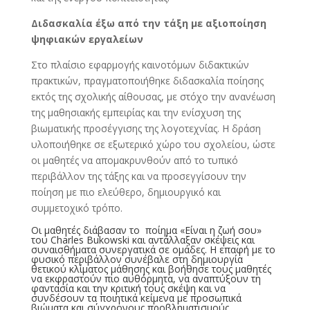
Διδασκαλία έξω από την τάξη με αξιοποίηση
ψηφιακών εργαλείων
Στο πλαίσιο εφαρμογής καινοτόμων διδακτικών
πρακτικών, πραγματοποιήθηκε διδασκαλία ποίησης
εκτός της σχολικής αίθουσας, με στόχο την ανανέωση
της μαθησιακής εμπειρίας και την ενίσχυση της
βιωματικής προσέγγισης της λογοτεχνίας. Η δράση
υλοποιήθηκε σε εξωτερικό χώρο του σχολείου, ώστε
οι μαθητές να απομακρυνθούν από το τυπικό
περιβάλλον της τάξης και να προσεγγίσουν την
ποίηση με πιο ελεύθερο, δημιουργικό και
συμμετοχικό τρόπο.
Οι μαθητές διάβασαν το ποίημα «Είναι η ζωή σου»
του Charles Bukowski και αντάλλαξαν σκέψεις και
συναισθήματα συνεργατικά σε ομάδες. Η επαφή με το
φυσικό περιβάλλον συνέβαλε στη δημιουργία
θετικού κλίματος μάθησης και βοήθησε τους μαθητές
να εκφραστούν πιο αυθόρμητα, να αναπτύξουν τη
φαντασία και την κριτική τους σκέψη και να
συνδέσουν τα ποιητικά κείμενα με προσωπικά
βιώματα και σύγχρονους προβληματισμούς.