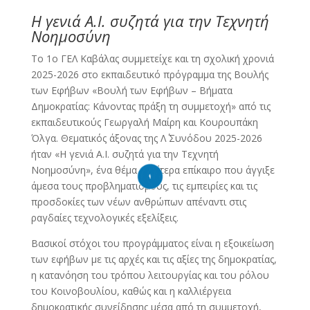
Η γενιά A.I. συζητά για την Τεχνητή
Νοημοσύνη
Το 1ο ΓΕΛ Καβάλας συμμετείχε και τη σχολική χρονιά
2025-2026 στο εκπαιδευτικό πρόγραμμα της Βουλής
των Εφήβων «Βουλή των Εφήβων – Βήματα
Δημοκρατίας: Κάνοντας πράξη τη συμμετοχή» από τις
εκπαιδευτικούς Γεωργαλή Μαίρη και Κουρουπάκη
Όλγα. Θεματικός άξονας της Λ΄ Συνόδου 2025-2026
ήταν «Η γενιά A.I. συζητά για την Τεχνητή
Νοημοσύνη», ένα θέμα ιδιαίτερα επίκαιρο που άγγιξε
άμεσα τους προβληματισμούς, τις εμπειρίες και τις
προσδοκίες των νέων ανθρώπων απέναντι στις
ραγδαίες τεχνολογικές εξελίξεις.
Βασικοί στόχοι του προγράμματος είναι η εξοικείωση
των εφήβων με τις αρχές και τις αξίες της δημοκρατίας,
η κατανόηση του τρόπου λειτουργίας και του ρόλου
του Κοινοβουλίου, καθώς και η καλλιέργεια
δημοκρατικής συνείδησης μέσα από τη συμμετοχή,