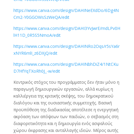
https://www.canva.com/design/DAHINeEXdDo/6Dg4N
Cm2-Y0GGOWsSzWeQA/edit
https://www.canva.com/design/DAHI3YvJwrE/mdLPv0H
lH11D_0R5S5NmoA/edit
https://www.canva.com/design/DAHINRo2Oqs/r5sYa6r
xNYR6mlI_z6DXjQ/edit
https://www.canva.com/design/DAHINbhDiZ4/1NtCKu
D7HfYqTXoRh0J_-w/edit
Κεντρικός στόχος του προγράμματος δεν ήταν μόνο η
παραγωγή δημιουργικών εργασιών, αλλά κυρίως η
καλλιέργεια της κριτικής σκέψης, του δημοκρατικού
διαλόγου και της ουσιαστικής συμμετοχής. Βασική
προϋπόθεση της διαδικασίας αποτέλεσε η ενεργητική
ακρόαση των απόψεων των παιδιών, ο σεβασμός στη
διαφορετικότητα και η δημιουργία ενός ασφαλούς
χώρου έκφρασης και ανταλλαγής ιδεών. Μέρος αυτής