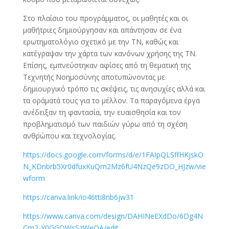
Στο πλαίσιο του προγράμματος, οι μαθητές και οι
μαθήτριες δημιούργησαν και απάντησαν σε ένα
ερωτηματολόγιο σχετικό με την ΤΝ, καθώς και
κατέγραψαν την χάρτα των κανόνων χρήσης της ΤΝ.
Επίσης, εμπνεύστηκαν αφίσες από τη θεματική της
Τεχνητής Νοημοσύνης αποτυπώνοντας με
δημιουργικό τρόπο τις σκέψεις, τις ανησυχίες αλλά και
τα οράματά τους για το μέλλον. Τα παραγόμενα έργα
ανέδειξαν τη φαντασία, την ευαισθησία και τον
προβληματισμό των παιδιών γύρω από τη σχέση
ανθρώπου και τεχνολογίας.
https://docs.google.com/forms/d/e/1FAIpQLSffHKjskO
N_KDnbrb5Xr0dfuxKuQm2Mz6fU4NzQe9zDO_HJzw/vie
wform
https://canva.link/io46tti8nb6jw31
https://www.canva.com/design/DAHINeEXdDo/6Dg4N
Cm2-Y0GGOWsSzWeQA/edit