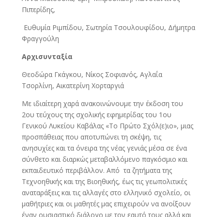
Πιπερίδης,
Ευθυμία Ριμπίδου, Σωτηρία Τσουλουφίδου, Δήμητρα
Φραγγούλη
Αρχισυνταξία
Θεοδώρα Γκάγκου, Νίκος Σοφιανός, Αγλαΐα
Τσορλίνη, Αικατερίνη Χορταργιά
Με ιδιαίτερη χαρά ανακοινώνουμε την έκδοση του
2ου τεύχους της σχολικής εφημερίδας του 1ου
Γενικού Λυκείου Καβάλας «Το Πρώτο Σχόλ(ε)ιο», μιας
προσπάθειας που αποτυπώνει τη σκέψη, τις
ανησυχίες και τα όνειρα της νέας γενιάς μέσα σε ένα
σύνθετο και διαρκώς μεταβαλλόμενο παγκόσμιο και
εκπαιδευτικό περιβάλλον. Από τα ζητήματα της
Τεχνοηθικής και της Βιοηθικής, έως τις γεωπολιτικές
αναταράξεις και τις αλλαγές στο ελληνικό σχολείο, οι
μαθήτριες και οι μαθητές μας επιχειρούν να ανοίξουν
έναν ουσιαστικό διάλογο με τον εαυτό τους αλλά και