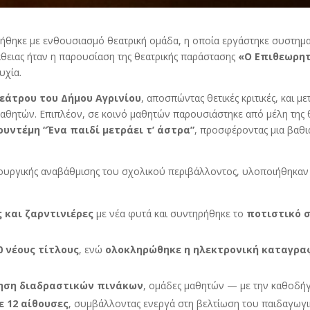
οτήθηκε με ενθουσιασμό θεατρική ομάδα, η οποία εργάστηκε συστημ
θειας ήταν η παρουσίαση της θεατρικής παράστασης
«Ο Επιθεωρη
υχία.
εάτρου του Δήμου Αγρινίου
, αποσπώντας θετικές κριτικές, και 
αθητών. Επιπλέον, σε κοινό μαθητών παρουσιάστηκε από μέλη της 
υντέμη “Ένα παιδί μετράει τ’ άστρα”
, προσφέροντας μια βαθι
ιτουργικής αναβάθμισης του σχολικού περιβάλλοντος, υλοποιήθηκαν 
 και ζαρντινιέρες
με νέα φυτά και συντηρήθηκε το
ποτιστικό 
0 νέους τίτλους
, ενώ
ολοκληρώθηκε η ηλεκτρονική καταγρα
ηση διαδραστικών πινάκων
, ομάδες μαθητών — με την καθοδή
ε 12 αίθουσες
, συμβάλλοντας ενεργά στη βελτίωση του παιδαγωγι