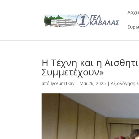
Αρχι
Ευρω
Η Τέχνη και η Αισθητ
Συμμετέχουν»
από
lyceum1kav
|
Μάι 26, 2025
|
Αξιολόγηση ε