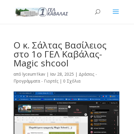
Ο κ. Σάλτας Βασίλειος
στο 1ο ΓΕΛ Καβάλας-
Magic shcool
από
lyceum1kav
|
Ιαν 28, 2025
|
Δράσεις -
Προγράμματα - Γιορτές
|
0 Σχόλια