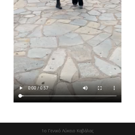
1ο Γενικό Λύκειο Καβάλας