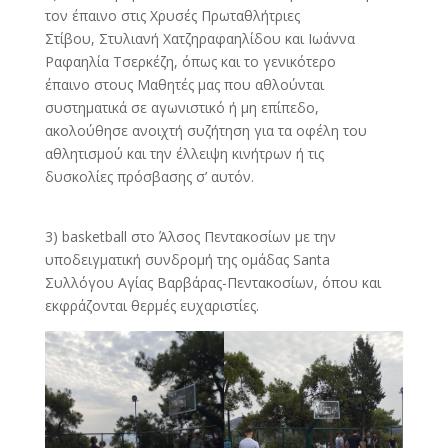
τον έπαινο στις Χρυσές Πρωταθλήτριες
Στίβου, Στυλιανή Χατζηραφαηλίδου και Ιωάννα
Ραφαηλία Τσερκέζη, όπως και το γενικότερο
έπαινο στους Μαθητές μας που αθλούνται
συστηματικά σε αγωνιστικό ή μη επίπεδο,
ακολούθησε ανοιχτή συζήτηση για τα οφέλη του
αθλητισμού και την έλλειψη κινήτρων ή τις
δυσκολίες πρόσβασης σ’ αυτόν.
3) basketball στο Άλσος Πεντακοσίων με την
υποδειγματική συνδρομή της ομάδας Santa
Συλλόγου Αγίας Βαρβάρας-Πεντακοσίων, όπου και
εκφράζονται θερμές ευχαριστίες.