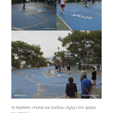
4) περίπατο «Υγείας και Ευεξίας» (2χλμ.) στο Δρόμο