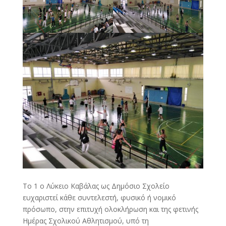
Το 1 ο Λύκειο Καβάλας ως Δημόσιο Σχολείο
ευχαριστεί κάθε συντελεστή, φυσικό ή νομικό
πρόσωπο, στην επιτυχή ολοκλήρωση και της φετινής
Ημέρας Σχολικού Αθλητισμού, υπό τη