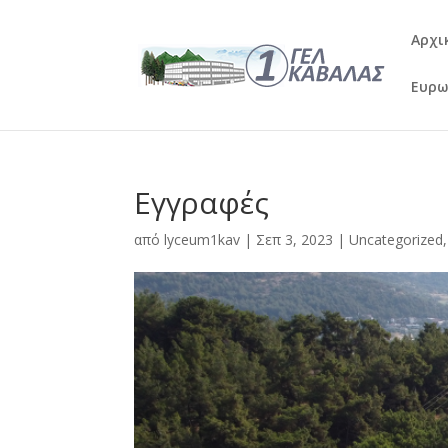
Αρχι
Ευρω
Εγγραφές
από
lyceum1kav
|
Σεπ 3, 2023
|
Uncategorized